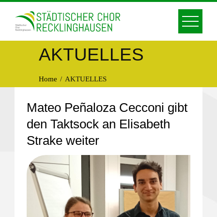
Skip
to
content
AKTUELLES
Home
AKTUELLES
Mateo Peñaloza Cecconi gibt
den Taktsock an Elisabeth
Strake weiter